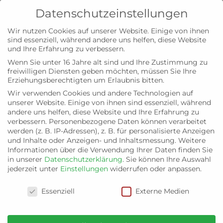
Datenschutzeinstellungen
Wir nutzen Cookies auf unserer Website. Einige von ihnen
sind essenziell, während andere uns helfen, diese Website
und Ihre Erfahrung zu verbessern.
Wenn Sie unter 16 Jahre alt sind und Ihre Zustimmung zu
freiwilligen Diensten geben möchten, müssen Sie Ihre
Erklärung zum
Erziehungsberechtigten um Erlaubnis bitten.
Wir verwenden Cookies und andere Technologien auf
Datenschutz
unserer Website. Einige von ihnen sind essenziell, während
andere uns helfen, diese Website und Ihre Erfahrung zu
verbessern.
Personenbezogene Daten können verarbeitet
werden (z. B. IP-Adressen), z. B. für personalisierte Anzeigen
und Inhalte oder Anzeigen- und Inhaltsmessung.
Weitere
Informationen über die Verwendung Ihrer Daten finden Sie
in unserer
Datenschutzerklärung
.
Sie können Ihre Auswahl
Datenschutzerklärung
jederzeit unter
Einstellungen
widerrufen oder anpassen.
Stand April 2021
Datenschutzeinstellungen
Inhaltsverzeichnis
Essenziell
Externe Medien
Name und Anschrift des Verantwortlichen
Kontaktdaten des Datenschutzbeauftragten