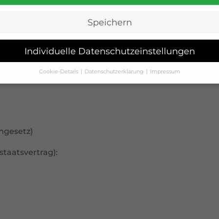
Speichern
Individuelle Datenschutzeinstellungen
Cookie-Details
Datenschutzerklärung
Impressum
Datenschutzeinstellungen
Sie unter 16 Jahre alt sind und Ihre Zustimmung zu freiwilligen
sten geben möchten, müssen Sie Ihre Erziehungsberechtigten 
bnis bitten.
verwenden Cookies und andere Technologien auf unserer Websit
ngesetz)
e von ihnen sind essenziell, während andere uns helfen, diese W
hre Erfahrung zu verbessern.
Personenbezogene Daten können
staatsvertrag):
beitet werden (z. B. IP-Adressen), z. B. für personalisierte Anzeig
Inhalte oder Anzeigen- und Inhaltsmessung.
Weitere Informatio
die Verwendung Ihrer Daten finden Sie in unserer
nschutzerklärung
.
finden Sie eine Übersicht über alle verwendeten Cookies. Sie kö
 Einwilligung zu ganzen Kategorien geben oder sich weitere
rmationen anzeigen lassen und so nur bestimmte Cookies auswä