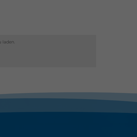
Zurück
 laden.
Externe Medien
n,
ressum