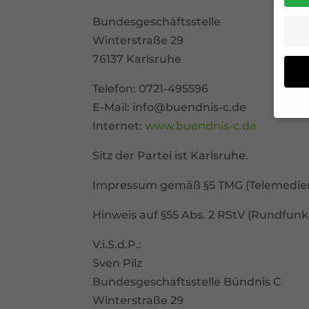
Bundesgeschäftsstelle
Winterstraße 29
76137 Karlsruhe
Telefon: 0721-495596
E-Mail: info@buendnis-c.de
Internet:
www.buendnis-c.de
Wenn 
Dien
Sitz der Partei ist Karlsruhe.
Erlau
Wir 
Impressum gemäß §5 TMG (Telemedie
Einig
und I
Hinweis auf §55 Abs. 2 RStV (Rundfunk
verar
und 
V.i.S.d.P.:
über 
Date
Sven Pilz
Hier 
Bundesgeschäftsstelle Bündnis C
Ihre
Info
Winterstraße 29