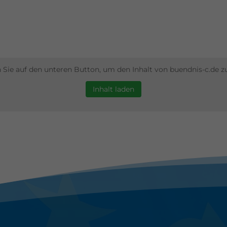
le akzeptieren
Speichern
nschutzeinstellungen
enziell (1)
nzielle Cookies ermöglichen grundlegende Funktionen und sind für die
andfreie Funktion der Website erforderlich.
n Sie auf den unteren Button, um den Inhalt von buendnis-c.de zu
Cookie-Informationen anzeigen
Inhalt laden
erne Medien (7)
lte von Videoplattformen und Social-Media-Plattformen werden
dardmäßig blockiert. Wenn Cookies von externen Medien akzeptiert werde
rf der Zugriff auf diese Inhalte keiner manuellen Einwilligung mehr.
Cookie-Informationen anzeigen
Datenschutzerklärung
Imp