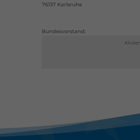
76137 Karlsruhe
Al
Date
Ess
Bundesvorstand:
Esse
einw
Klicke
Ext
Inha
stan
beda