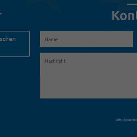
r
Kon
ischen
Bitte beacht