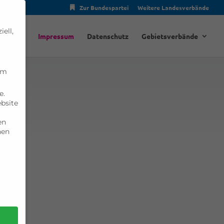
Zur Bundespartei
Weitere Landesverbände
ell,
Spenden
Impressum
Datenschutz
Gebietsverbände
um
e.
ebsite
en
nen