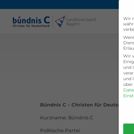
Wir n
währ
verbe
Wenn 
Dien
Erlau
Wir 
Einig
und I
verar
und 
über 
Date
Eins
Bündnis C – Christen für Deutschlan
Date
Kurzname: Bündnis C
Politische Partei