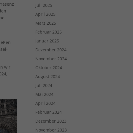
Präsenz
Juli 2025
Zurück
 den
April 2025
ael
März 2025
Februar 2025
eie
Januar 2025
ließen
ael-
Dezember 2024
Externe Medien
November 2024
en wir
Oktober 2024
024,
uf
August 2024
Juli 2024
Mai 2024
ressum
April 2024
Februar 2024
Dezember 2023
November 2023