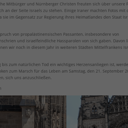
sche Mitbürger und Nürnberger Christen freuten sich über unsere 
le akzeptieren
Speichern
ch an der Seite Israels zu stehen. Einige Iraner machten Fotos mit
a sie im Gegensatz zur Regierung ihres Heimatlandes den Staat Isr
schutzeinstellungen
enziell (1)
zielle Cookies ermöglichen grundlegende Funktionen und sind für die einwandfr
spruch von propalästinensischen Passanten, insbesondere von
ion der Website erforderlich.
nschrien und israelfeindliche Hassparolen von sich gaben. Davon 
Cookie-Informationen anzeigen
nen wir noch in diesem Jahr in weiteren Städten Mittelfrankens Isr
erne Medien (7)
bis zum natürlichen Tod ein wichtiges Herzensanliegen ist, werd
lte von Videoplattformen und Social-Media-Plattformen werden standardmäßig
ranken zum Marsch für das Leben am Samstag, den 21. September 2
iert. Wenn Cookies von externen Medien akzeptiert werden, bedarf der Zugriff a
 Inhalte keiner manuellen Einwilligung mehr.
den, sich uns anzuschließen.
Cookie-Informationen anzeigen
n
Datenschutzerklärung
Imp