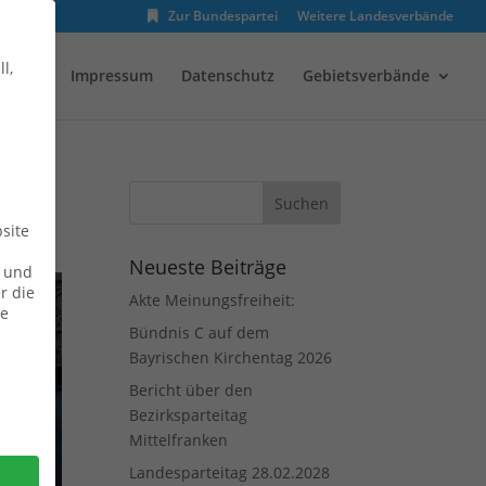
Zur Bundespartei
Weitere Landesverbände
l,
enden
Impressum
Datenschutz
Gebietsverbände
site
Neueste Beiträge
n und
r die
Akte Meinungsfreiheit:
ie
Bündnis C auf dem
Bayrischen Kirchentag 2026
Bericht über den
Bezirksparteitag
Mittelfranken
Landesparteitag 28.02.2028