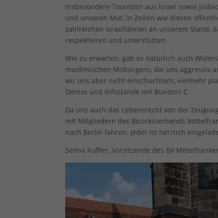
Insbesondere Touristen aus Israel sowie jüdi
Al
und unseren Mut, in Zeiten wie diesen öffentli
zahlreichen Israelfahnen an unserem Stand, d
Daten
Ess
respektieren und unterstützen.
Essen
Wie zu erwarten, gab es natürlich auch Wider
Funkt
muslimischen Mitbürgern, die uns aggressiv a
wir uns aber nicht einschüchtern, vielmehr pla
Demos und Infostände mit Bündnis C.
Ext
Da uns auch das Lebensrecht von der Zeugung 
Inha
mit Mitgliedern des Bezirksverbands Mittelf
block
diese
nach Berlin fahren. Jeder ist herzlich eingela
Selina Koffler, Vorsitzende des BV Mittelfranke