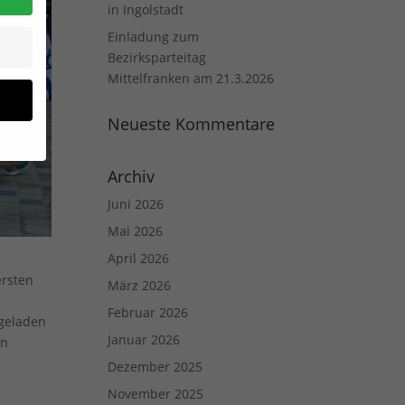
in Ingolstadt
Einladung zum
Bezirksparteitag
Mittelfranken am 21.3.2026
Neueste Kommentare
Archiv
Juni 2026
Mai 2026
April 2026
site
ersten
März 2026
n und
Februar 2026
r die
ngeladen
Januar 2026
en
en
Dezember 2025
n.
November 2025