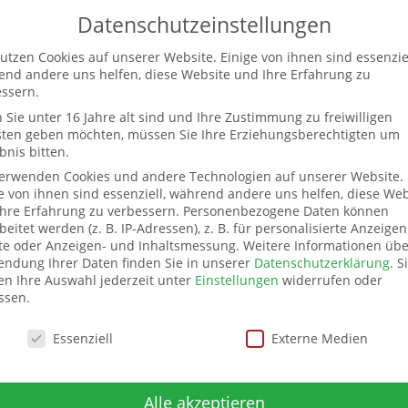
Datenschutzeinstellungen
utzen Cookies auf unserer Website. Einige von ihnen sind essenziel
Willkommen
Aktuelles
Termine
Sp
nd andere uns helfen, diese Website und Ihre Erfahrung zu
ssern.
Sie unter 16 Jahre alt sind und Ihre Zustimmung zu freiwilligen
sten geben möchten, müssen Sie Ihre Erziehungsberechtigten um
bnis bitten.
an der Seite Israels
verwenden Cookies und andere Technologien auf unserer Website.
e von ihnen sind essenziell, während andere uns helfen, diese Web
hre Erfahrung zu verbessern.
Personenbezogene Daten können
beitet werden (z. B. IP-Adressen), z. B. für personalisierte Anzeige
te oder Anzeigen- und Inhaltsmessung.
Weitere Informationen übe
ndung Ihrer Daten finden Sie in unserer
Datenschutzerklärung
.
S
n Ihre Auswahl jederzeit unter
Einstellungen
widerrufen oder
ssen.
schutzeinstellungen
Essenziell
Externe Medien
Alle akzeptieren