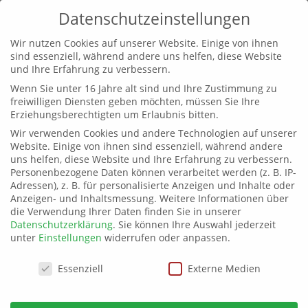
Datenschutzeinstellungen
Wir nutzen Cookies auf unserer Website. Einige von ihnen
sind essenziell, während andere uns helfen, diese Website
und Ihre Erfahrung zu verbessern.
Wenn Sie unter 16 Jahre alt sind und Ihre Zustimmung zu
freiwilligen Diensten geben möchten, müssen Sie Ihre
Erziehungsberechtigten um Erlaubnis bitten.
Wir verwenden Cookies und andere Technologien auf unserer
Website. Einige von ihnen sind essenziell, während andere
uns helfen, diese Website und Ihre Erfahrung zu verbessern.
Personenbezogene Daten können verarbeitet werden (z. B. IP-
Adressen), z. B. für personalisierte Anzeigen und Inhalte oder
Anzeigen- und Inhaltsmessung.
Weitere Informationen über
die Verwendung Ihrer Daten finden Sie in unserer
Datenschutzerklärung
.
Sie können Ihre Auswahl jederzeit
Akte Meinungsfreiheit:
unter
Einstellungen
widerrufen oder anpassen.
von
adminbayern
|
7. Juni 2026
|
allgemein
Datenschutzeinstellungen
Essenziell
Externe Medien
Bild: KI-generiert Warum Bündnis C ein 5-Punkte-
Sofortpaket für digitale Grundrechte fordert Stellen