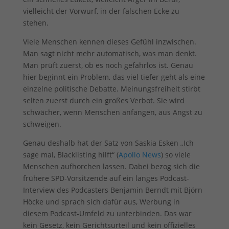
Sie können Ihre Einwilligung zu ganzen Kategorien geben
vielleicht der Vorwurf, in der falschen Ecke zu
oder sich weitere Informationen anzeigen lassen und so nur
stehen.
bestimmte Cookies auswählen.
Viele Menschen kennen dieses Gefühl inzwischen.
Alle akzeptieren
Speichern
Man sagt nicht mehr automatisch, was man denkt.
Man prüft zuerst, ob es noch gefahrlos ist. Genau
Zurück
hier beginnt ein Problem, das viel tiefer geht als eine
Datenschutzeinstellungen
einzelne politische Debatte. Meinungsfreiheit stirbt
Essenziell (1)
selten zuerst durch ein großes Verbot. Sie wird
Essenzielle Cookies ermöglichen grundlegende Funktionen und sind für
schwächer, wenn Menschen anfangen, aus Angst zu
die einwandfreie Funktion der Website erforderlich.
schweigen.
Cookie-Informationen anzeigen
Genau deshalb hat der Satz von Saskia Esken „Ich
Ext
Externe Medien (7)
sage mal, Blacklisting hilft“ (
Apollo News
) so viele
Menschen aufhorchen lassen. Dabei bezog sich die
Inhalte von Videoplattformen und Social-Media-Plattformen werden
frühere SPD-Vorsitzende auf ein langes Podcast-
standardmäßig blockiert. Wenn Cookies von externen Medien akzeptiert
werden, bedarf der Zugriff auf diese Inhalte keiner manuellen
Interview des Podcasters Benjamin Berndt mit Björn
Einwilligung mehr.
Höcke und sprach sich dafür aus, Werbung in
Cookie-Informationen anzeigen
diesem Podcast-Umfeld zu unterbinden. Das war
kein Gesetz, kein Gerichtsurteil und kein offizielles
Datenschutzerklärung
Impressum