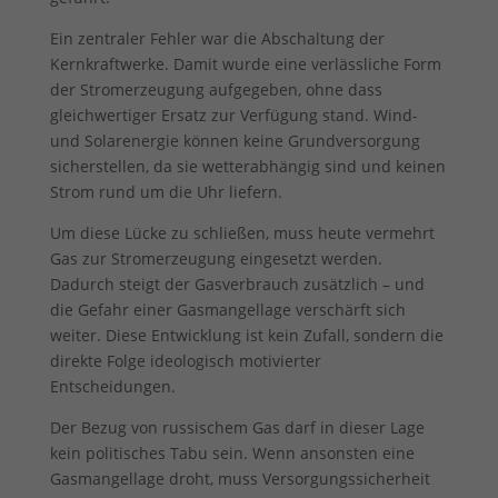
Sie können Ihre Einwilligung zu ganzen Kategorien geben
Ein zentraler Fehler war die Abschaltung der
oder sich weitere Informationen anzeigen lassen und so nur
bestimmte Cookies auswählen.
Kernkraftwerke. Damit wurde eine verlässliche Form
der Stromerzeugung aufgegeben, ohne dass
Alle akzeptieren
Speichern
gleichwertiger Ersatz zur Verfügung stand. Wind-
und Solarenergie können keine Grundversorgung
Zurück
sicherstellen, da sie wetterabhängig sind und keinen
Datenschutzeinstellungen
Strom rund um die Uhr liefern.
Essenziell (1)
Um diese Lücke zu schließen, muss heute vermehrt
Essenzielle Cookies ermöglichen grundlegende Funktionen und sind für
die einwandfreie Funktion der Website erforderlich.
Gas zur Stromerzeugung eingesetzt werden.
Dadurch steigt der Gasverbrauch zusätzlich – und
Cookie-Informationen anzeigen
die Gefahr einer Gasmangellage verschärft sich
Ext
Externe Medien (7)
weiter. Diese Entwicklung ist kein Zufall, sondern die
direkte Folge ideologisch motivierter
Inhalte von Videoplattformen und Social-Media-Plattformen werden
Entscheidungen.
standardmäßig blockiert. Wenn Cookies von externen Medien akzeptiert
werden, bedarf der Zugriff auf diese Inhalte keiner manuellen
Der Bezug von russischem Gas darf in dieser Lage
Einwilligung mehr.
kein politisches Tabu sein. Wenn ansonsten eine
Cookie-Informationen anzeigen
Gasmangellage droht, muss Versorgungssicherheit
Datenschutzerklärung
Impressum