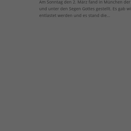
Am Sonntag den 2. März fand in München der b
Al
und unter den Segen Gottes gestellt. Es gab w
entlastet werden und es stand die...
Daten
Ess
Essen
Funkt
Ext
Inha
block
diese