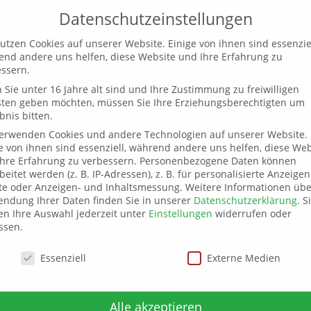
Datenschutzeinstellungen
utzen Cookies auf unserer Website. Einige von ihnen sind essenziel
Willkommen
Aktuelles
Termine
Sp
nd andere uns helfen, diese Website und Ihre Erfahrung zu
ssern.
Sie unter 16 Jahre alt sind und Ihre Zustimmung zu freiwilligen
sten geben möchten, müssen Sie Ihre Erziehungsberechtigten um
bnis bitten.
verwenden Cookies und andere Technologien auf unserer Website.
e von ihnen sind essenziell, während andere uns helfen, diese Web
hre Erfahrung zu verbessern.
Personenbezogene Daten können
beitet werden (z. B. IP-Adressen), z. B. für personalisierte Anzeige
te oder Anzeigen- und Inhaltsmessung.
Weitere Informationen übe
ndung Ihrer Daten finden Sie in unserer
Datenschutzerklärung
.
S
n Ihre Auswahl jederzeit unter
Einstellungen
widerrufen oder
ssen.
schutzeinstellungen
Essenziell
Externe Medien
Alle akzeptieren