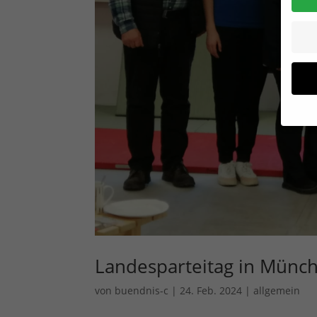
Wenn 
Dien
Erlau
Wir 
Einig
und I
verar
Inhal
Landesparteitag in Münc
Verwe
Hier 
Ihre 
von
buendnis-c
|
24. Feb. 2024
|
allgemein
Info