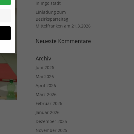
in Ingolstadt
Einladung zum
Bezirksparteitag
Mittelfranken am 21.3.2026
Neueste Kommentare
Archiv
Juni 2026
Mai 2026
April 2026
site
März 2026
n und
Februar 2026
r die
Januar 2026
en
Dezember 2025
n.
November 2025