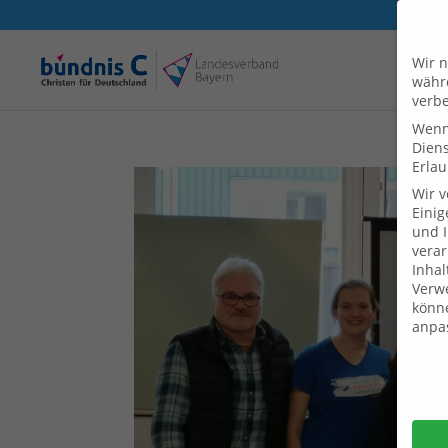
Wir n
währe
verbe
Wenn 
Dien
Erlau
Wir 
Einig
und I
verar
Inhal
Verwe
könne
anpa
Daten