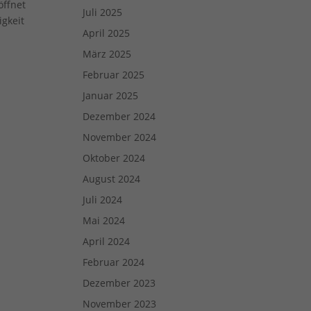
öffnet
Juli 2025
Zurück
igkeit
April 2025
März 2025
Februar 2025
eie
Januar 2025
Dezember 2024
Externe Medien
November 2024
Oktober 2024
uf
August 2024
Juli 2024
Mai 2024
ressum
April 2024
Februar 2024
Dezember 2023
November 2023