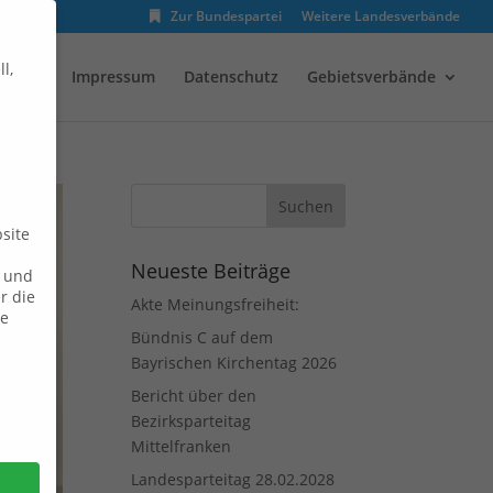
Zur Bundespartei
Weitere Landesverbände
l,
enden
Impressum
Datenschutz
Gebietsverbände
site
Neueste Beiträge
n und
r die
Akte Meinungsfreiheit:
ie
Bündnis C auf dem
Bayrischen Kirchentag 2026
Bericht über den
Bezirksparteitag
Mittelfranken
Landesparteitag 28.02.2028