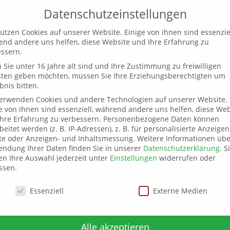
Datenschutzeinstellungen
utzen Cookies auf unserer Website. Einige von ihnen sind essenziel
Willkommen
Aktuelles
Termine
Sp
nd andere uns helfen, diese Website und Ihre Erfahrung zu
ssern.
Sie unter 16 Jahre alt sind und Ihre Zustimmung zu freiwilligen
sten geben möchten, müssen Sie Ihre Erziehungsberechtigten um
bnis bitten.
verwenden Cookies und andere Technologien auf unserer Website.
e von ihnen sind essenziell, während andere uns helfen, diese Web
hre Erfahrung zu verbessern.
Personenbezogene Daten können
beitet werden (z. B. IP-Adressen), z. B. für personalisierte Anzeige
te oder Anzeigen- und Inhaltsmessung.
Weitere Informationen übe
ndung Ihrer Daten finden Sie in unserer
Datenschutzerklärung
.
S
n Ihre Auswahl jederzeit unter
Einstellungen
widerrufen oder
ssen.
schutzeinstellungen
Essenziell
Externe Medien
Alle akzeptieren