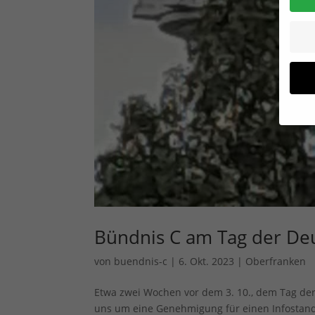
Wenn 
Dien
Erlau
Wir 
Einig
und I
Bündnis C am Tag der Deu
verar
Inhal
Verwe
von
buendnis-c
|
6. Okt. 2023
|
Oberfranken
Hier 
Ihre 
Etwa zwei Wochen vor dem 3. 10., dem Tag der 
Info
uns um eine Genehmigung für einen Infostand i