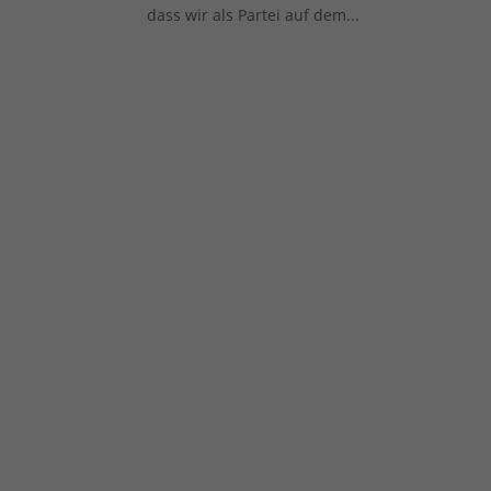
dass wir als Partei auf dem...
Al
Daten
Ess
Essen
Funkt
Ext
Inha
block
diese