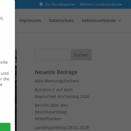
Zur Bundespartei
Weitere Landesverbände
l,
enden
Impressum
Datenschutz
Gebietsverbände
site
Neueste Beiträge
n und
r die
Akte Meinungsfreiheit:
ie
Bündnis C auf dem
Bayrischen Kirchentag 2026
Bericht über den
Bezirksparteitag
Mittelfranken
Landesparteitag 28.02.2028