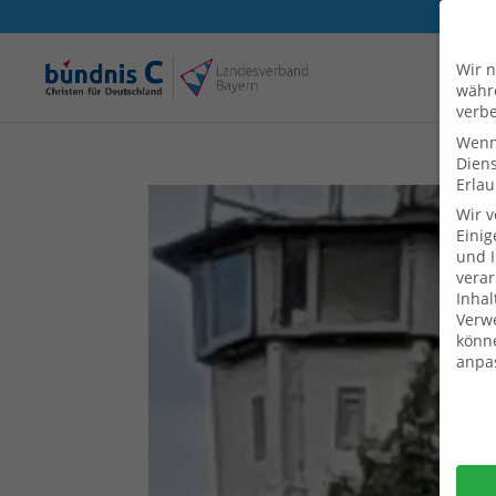
Wir n
währe
verbe
Wenn 
Dien
Erlau
Wir 
Einig
und I
verar
Inhal
Verwe
könne
anpa
Daten