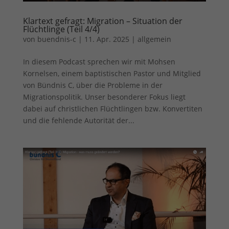
Sie können Ihre Einwilligung zu ganzen Kategorien geben
oder sich weitere Informationen anzeigen lassen und so nur
Klartext gefragt: Migration – Situation der
bestimmte Cookies auswählen.
Flüchtlinge (Teil 4/4)
von
buendnis-c
|
11. Apr. 2025
|
allgemein
Alle akzeptieren
Speichern
In diesem Podcast sprechen wir mit Mohsen
Zurück
Kornelsen, einem baptistischen Pastor und Mitglied
Datenschutzeinstellungen
von Bündnis C, über die Probleme in der
Essenziell (1)
Migrationspolitik. Unser besonderer Fokus liegt
dabei auf christlichen Flüchtlingen bzw. Konvertiten
Essenzielle Cookies ermöglichen grundlegende Funktionen und sind für
die einwandfreie Funktion der Website erforderlich.
und die fehlende Autorität der...
Cookie-Informationen anzeigen
Ext
Externe Medien (7)
Inhalte von Videoplattformen und Social-Media-Plattformen werden
standardmäßig blockiert. Wenn Cookies von externen Medien akzeptiert
werden, bedarf der Zugriff auf diese Inhalte keiner manuellen
Einwilligung mehr.
Cookie-Informationen anzeigen
Datenschutzerklärung
Impressum