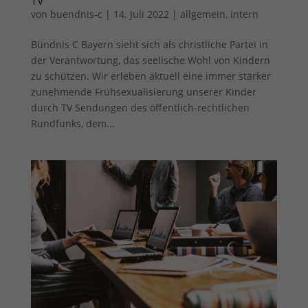
TV
Sie können Ihre Einwilligung zu ganzen Kategorien geben
von
buendnis-c
|
14. Juli 2022
|
allgemein
,
intern
oder sich weitere Informationen anzeigen lassen und so nur
bestimmte Cookies auswählen.
Bündnis C Bayern sieht sich als christliche Partei in
der Verantwortung, das seelische Wohl von Kindern
Alle akzeptieren
Speichern
zu schützen. Wir erleben aktuell eine immer stärker
zunehmende Frühsexualisierung unserer Kinder
Zurück
durch TV Sendungen des öffentlich-rechtlichen
Datenschutzeinstellungen
Essenziell (1)
Rundfunks, dem...
Essenzielle Cookies ermöglichen grundlegende Funktionen und sind für
die einwandfreie Funktion der Website erforderlich.
Cookie-Informationen anzeigen
Ext
Externe Medien (7)
Inhalte von Videoplattformen und Social-Media-Plattformen werden
standardmäßig blockiert. Wenn Cookies von externen Medien akzeptiert
werden, bedarf der Zugriff auf diese Inhalte keiner manuellen
Einwilligung mehr.
Cookie-Informationen anzeigen
Datenschutzerklärung
Impressum